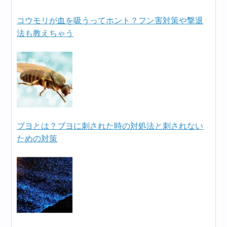
コウモリが血を吸うってホント？フン害対策や撃退
法も教えちゃう
ブヨとは？ブヨに刺された時の対処法と刺されない
ための対策