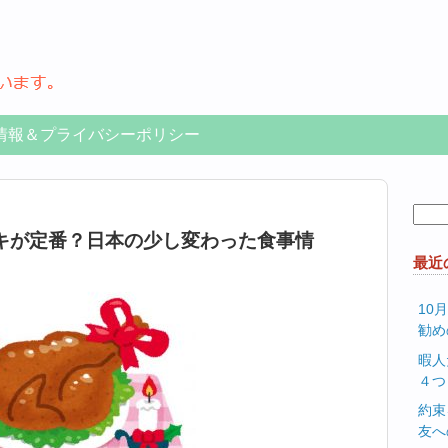
情報＆プライバシーポリシー
検
索:
キが定番？日本の少し変わった食事情
最近
10
勧め
暇人
４つ
約束
友へ