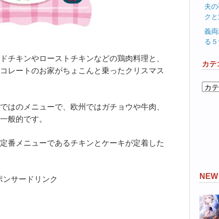
夫の
クと
義両
る５
ドチキンやローストチキンなどの鶏肉料理と、
カテ
コレートのお家がちょこんと乗ったクリスマス
カ
テ
ではのメニューで、欧州ではガチョウや牛肉、
ゴ
リ
一般的です。
ー
定番メニューであるチキンとケーキが定着した
NE
ポンサードリンク