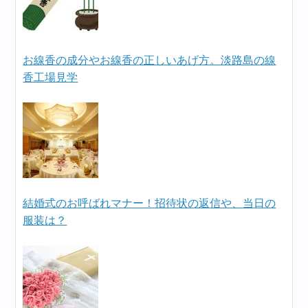
お線香の成分やお線香の正しいあげ方。淡路島の線
香工場見学
結婚式のお呼ばれマナー！招待状の返信や、当日の
服装は？