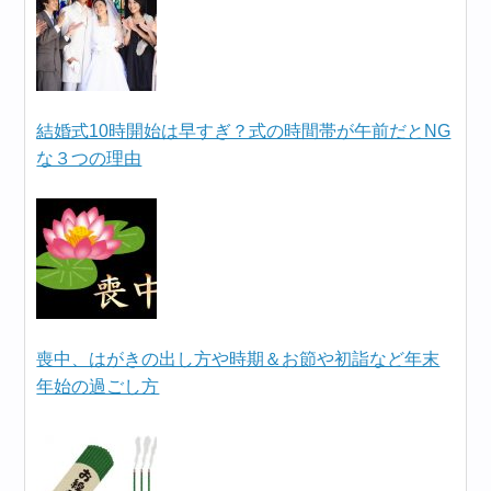
結婚式10時開始は早すぎ？式の時間帯が午前だとNG
な３つの理由
喪中、はがきの出し方や時期＆お節や初詣など年末
年始の過ごし方