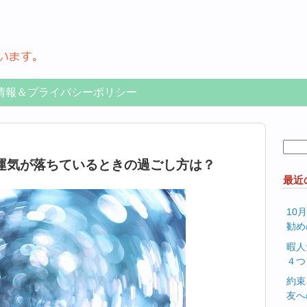
情報＆プライバシーポリシー
検
索:
運気が落ちているときの過ごし方は？
最近
10
勧め
暇人
４つ
約束
友へ