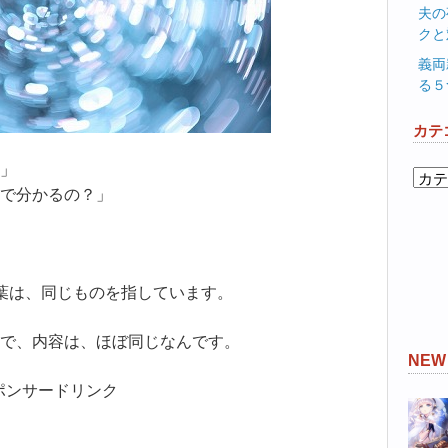
夫の
クと
義両
る５
カテ
」
カ
で分かるの？」
テ
ゴ
リ
ー
葉は、同じものを指しています。
で、内容は、ほぼ同じなんです。
NE
ポンサードリンク