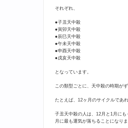
それぞれ、
●子丑天中殺
●寅卯天中殺
●辰巳天中殺
●午未天中殺
●申酉天中殺
●戌亥天中殺
となっています。
この類型ごとに、天中殺の時期がず
たとえば、12ヶ月のサイクルであ
子丑天中殺の人は、12月と1月に
月に最も運気が落ちることになりま