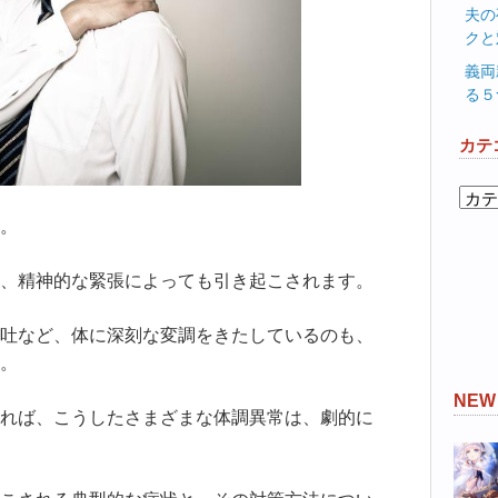
夫の
クと
義両
る５
カテ
カ
テ
。
ゴ
リ
、精神的な緊張によっても引き起こされます。
ー
吐など、体に深刻な変調をきたしているのも、
。
NE
れば、こうしたさまざまな体調異常は、劇的に