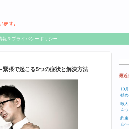
情報＆プライバシーポリシー
検
索:
～緊張で起こる5つの症状と解決方法
最近
10
勧め
暇人
４つ
約束
友へ