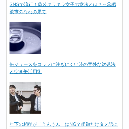
SNSで流行！偽装キラキラ女子の意味とは？～承認
欲求のなれの果て
缶ジュースをコップに注ぎにくい時の意外な対処法
と空き缶活用術
年下の相槌が「うんうん」はNG？相鎚だけタメ語に