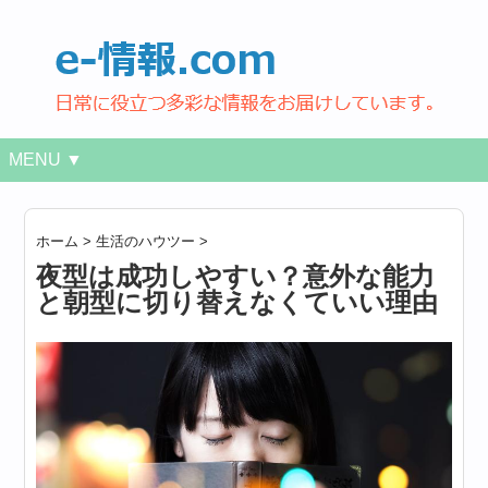
MENU ▼
ホーム
>
生活のハウツー
>
夜型は成功しやすい？意外な能力
と朝型に切り替えなくていい理由