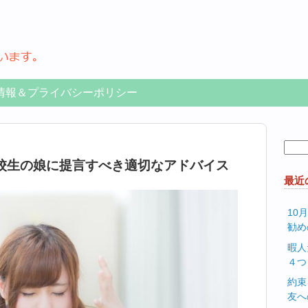
情報＆プライバシーポリシー
検
索:
校生の娘に提言すべき適切なアドバイス
最近
10
勧め
暇人
４つ
約束
友へ