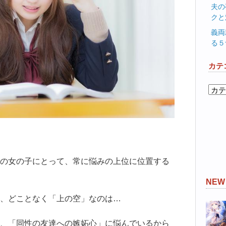
夫の
クと
義両
る５
カテ
カ
テ
ゴ
リ
ー
の女の子にとって、常に悩みの上位に位置する
NE
、どことなく「上の空」なのは…
、「同性の友達への嫉妬心」に悩んでいるから