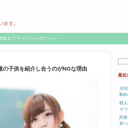
情報＆プライバシーポリシー
検
索:
達の子供を紹介し合うのがNGな理由
最近
10
勧め
暇人
４つ
約束
友へ