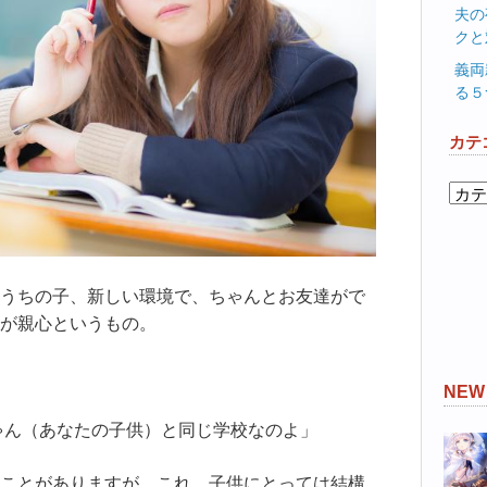
夫の
クと
義両
る５
カテ
カ
テ
ゴ
リ
ー
うちの子、新しい環境で、ちゃんとお友達がで
が親心というもの。
NE
ゃん（あなたの子供）と同じ学校なのよ」
ことがありますが、これ、子供にとっては結構