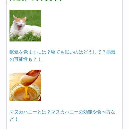
眠気を覚ますには？寝ても眠いのはどうして？病気
の可能性も？！
マヌカハニーとは？マヌカハニーの効能や食べ方な
ど！