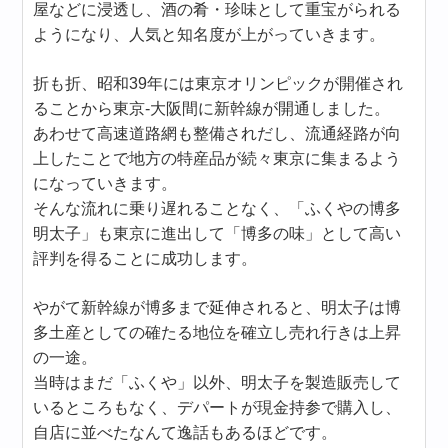
屋などに浸透し、酒の肴・珍味として重宝がられる
ようになり、人気と知名度が上がっていきます。
折も折、昭和39年には東京オリンピックが開催され
ることから東京-大阪間に新幹線が開通しました。
あわせて高速道路網も整備されだし、流通経路が向
上したことで地方の特産品が続々東京に集まるよう
になっていきます。
そんな流れに乗り遅れることなく、「ふくやの博多
明太子」も東京に進出して「博多の味」として高い
評判を得ることに成功します。
やがて新幹線が博多まで延伸されると、明太子は博
多土産としての確たる地位を確立し売れ行きは上昇
の一途。
当時はまだ「ふくや」以外、明太子を製造販売して
いるところもなく、デパートが現金持参で購入し、
自店に並べたなんて逸話もあるほどです。