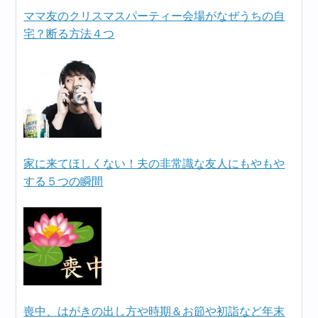
ママ友のクリスマスパーティー会場がなぜうちの自
宅？断る方法４つ
家に来てほしくない！夫の非常識な友人にもやもや
する５つの瞬間
喪中、はがきの出し方や時期＆お節や初詣など年末