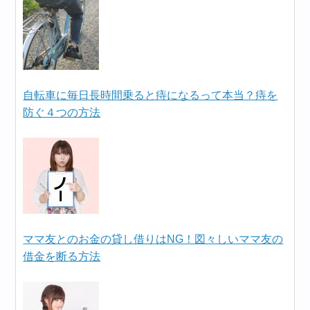
自転車に毎日長時間乗ると痔になるって本当？痔を
防ぐ４つの方法
ママ友とのお金の貸し借りはNG！図々しいママ友の
借金を断る方法