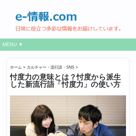
MENU ▼
ホーム
>
カルチャー・流行語・SNS
>
忖度力の意味とは？忖度から派生
した新流行語「忖度力」の使い方