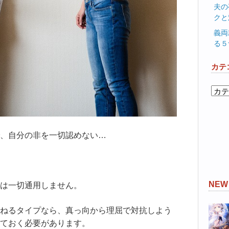
夫の
クと
義両
る５
カテ
カ
テ
ゴ
リ
ー
、自分の非を一切認めない…
NE
は一切通用しません。
ねるタイプなら、真っ向から理屈で対抗しよう
ておく必要があります。