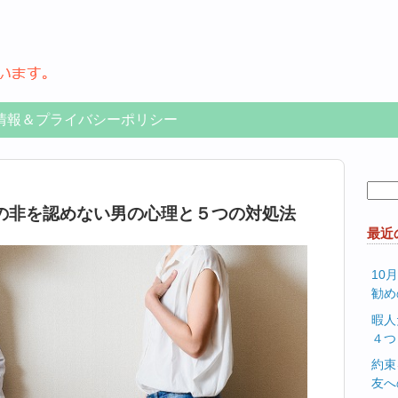
情報＆プライバシーポリシー
検
索:
の非を認めない男の心理と５つの対処法
最近
10
勧め
暇人
４つ
約束
友へ