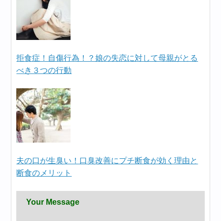
拒食症！自傷行為！？娘の失恋に対して母親がとる
べき３つの行動
夫の口が生臭い！口臭改善にプチ断食が効く理由と
断食のメリット
Your Message