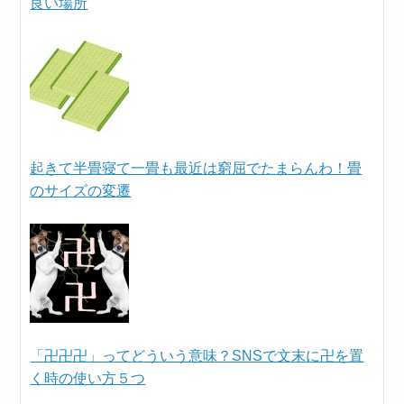
良い場所
起きて半畳寝て一畳も最近は窮屈でたまらんわ！畳
のサイズの変遷
「卍卍卍」ってどういう意味？SNSで文末に卍を置
く時の使い方５つ