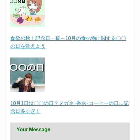
食欲の秋！記念日一覧～10月の食べ物に関する〇〇
の日を覚えよう
10月1日は〇〇の日？メガネ･香水･コーヒーの日…記
念日多すぎ！
Your Message