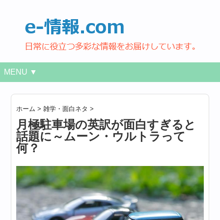
MENU ▼
ホーム
>
雑学・面白ネタ
>
月極駐車場の英訳が面白すぎると
話題に～ムーン・ウルトラって
何？