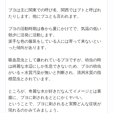
ブヨは主に関東での呼び名、関西ではブトと呼ばれ
たりします。他にブユとも言われます。
ブヨの活動時期は春から夏にかけてで、気温の低い
朝夕に活発に活動します。
派手な色の服装をしている人には寄って来ないとい
った傾向があります。
吸血昆虫として嫌われているブヨですが、幼虫の時
は綺麗な水辺にしか生息できないため、ブヨの幼虫
がいる＝水質汚染が無いと判断され、清冽水質の指
標昆虫とされています。
ところが、奇麗な水が好きだなんてイメージとは裏
腹に、ブヨに刺されるととにかくヤバい。
ということで、ブヨに刺されると実際どんな症状が
現れるのかみてみましょう。