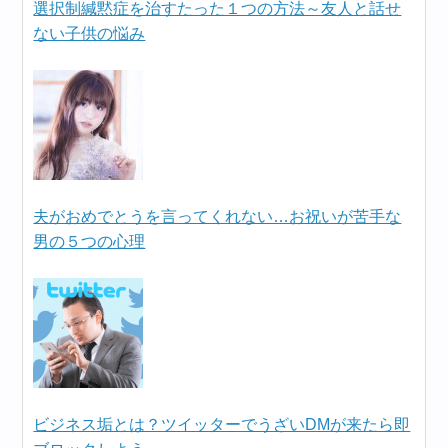
選択制緘黙症を治すたった１つの方法～友人と話せ
ない子供の悩み
夫がおめでとうを言ってくれない…お祝いが苦手な
男の５つの心理
ビジネス垢とは？ツイッターでうざいDMが来たら即