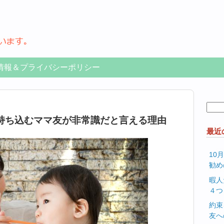
情報＆プライバシーポリシー
検
索:
持ち込むママ友が非常識だと言える理由
最近
10
勧め
暇人
４つ
約束
友へ