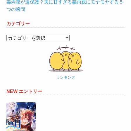
義両親が過保護？夫に甘すぎる義両親にモヤモヤする５
つの瞬間
カテゴリー
カ
テ
ゴ
リ
ー
ランキング
NEW エントリー