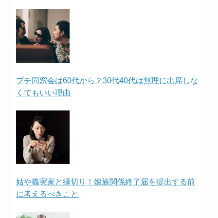
プチ同窓会は60代から？30代40代は無理に出席しな
くてもいい理由
姑や義実家と縁切り！姻族関係終了届を提出する前
に考えるべきこと