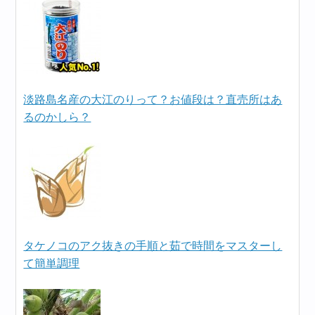
淡路島名産の大江のりって？お値段は？直売所はあ
るのかしら？
タケノコのアク抜きの手順と茹で時間をマスターし
て簡単調理