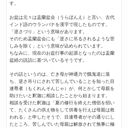
す。
お盆は元々は盂蘭盆会（うらぼんえ）と言い、古代
インド語のウランバナを漢字で現したものです。
「逆さづり」という意味があります。
そのため盂蘭盆会にも「逆さに吊るされるような苦
しみを除く」という意味が込められています。
ちなみに、現在のお盆行事の起源となったのは盂蘭
盆経の説話に基づいているそうです。
その話というのは、亡き母が神通力で餓鬼道に落
ち、逆さ吊りにされて苦しんでいることを知った目
連尊者（もくれんそんじゃ）が、何とかして母親を
助けたいと釈迦に相談したことから始まります。
相談を受けた釈迦は「夏の修行を終えた僧侶を招い
て、たくさんの供え物をして供養を行えば母親は救
われる」と申したそうで、目連尊者がその通りにし
たところ、苦しんでいた母親は解放されて無事に極