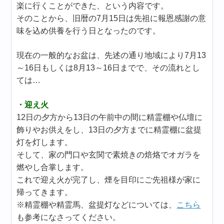
楽に行くことができた、という内容です。
そのことから、旧暦の7月15日は先祖に報恩感謝の意
味を込め供養を行う日となったのです。
現在の一般的なお盆は、先述の通り地域により7月13
～16日もしくは8月13～16日までで、その流れとし
ては…
・迎え火
12日の夕方から13日の午前中の間に精霊棚や仏壇に
飾りやお供えをし、13日の夕方までに精霊棚に盆提
灯を灯します。
そして、家の門口や玄関で素焼きの焙烙でオガラを
燃やし合掌します。
これで迎え火が完了し、煙を目印にご先祖様が家に
帰ってきます。
※精霊棚や精霊馬、盆提灯などについては、
こちら
も参考になさってください。