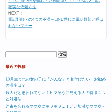
旦那に買い物を頼むと絶対間違う！旦那への３つの
確実な依頼方法
NEXT：
電話野郎への4つの不満～LINE世代に電話野郎と呼ば
れないマナー
検
索:
最近の投稿
10月生まれの女の子に「かんな」と名付けたい！お勧め
の漢字は？
暇人だと思われてない？ヒマそうに見える人の特徴４つ
と対処法
約束を忘れるママ友にモヤモヤ…！いい加減なママ友へ