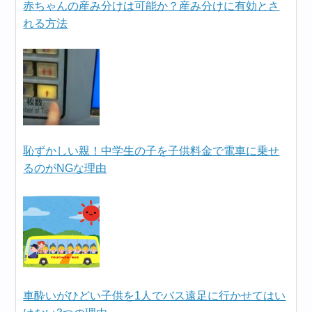
赤ちゃんの産み分けは可能か？産み分けに有効とさ
れる方法
恥ずかしい親！中学生の子を子供料金で電車に乗せ
るのがNGな理由
車酔いがひどい子供を1人でバス遠足に行かせてはい