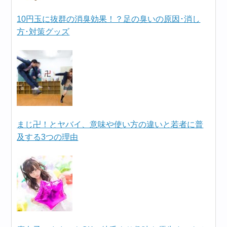
10円玉に抜群の消臭効果！？足の臭いの原因･消し
方･対策グッズ
まじ卍！とヤバイ、意味や使い方の違いと若者に普
及する3つの理由