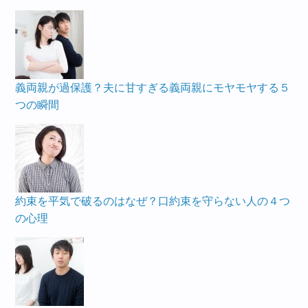
義両親が過保護？夫に甘すぎる義両親にモヤモヤする５
つの瞬間
約束を平気で破るのはなぜ？口約束を守らない人の４つ
の心理