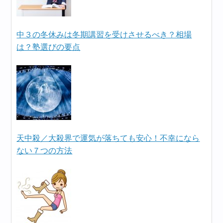
中３の冬休みは冬期講習を受けさせるべき？相場
は？塾選びの要点
天中殺／大殺界で運気が落ちても安心！不幸になら
ない７つの方法