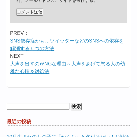
前、メールアドレス、サイトを保存する。
PREV：
SNS依存症かも…ツイッターなどのSNSへの依存を
解消する５つの方法
NEXT：
大声を出すのがNGな理由～大声をあげて怒る人の幼
稚な心理＆対処法
検
索:
最近の投稿
10月生まれの女の子に「かんな」と名付けたい！お勧め