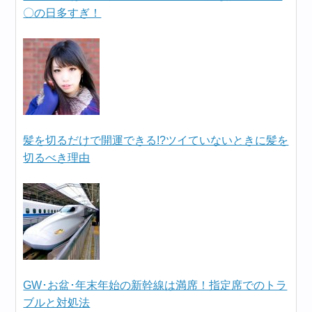
〇の日多すぎ！
髪を切るだけで開運できる!?ツイていないときに髪を
切るべき理由
GW･お盆･年末年始の新幹線は満席！指定席でのトラ
ブルと対処法