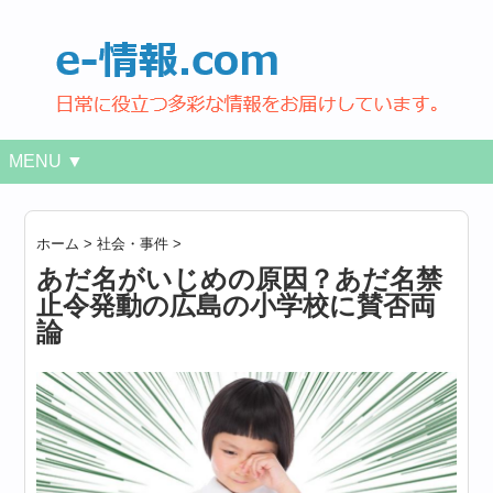
MENU ▼
ホーム
>
社会・事件
>
あだ名がいじめの原因？あだ名禁
止令発動の広島の小学校に賛否両
論